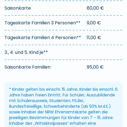
Saisonkarte
80,00 €
4
Tageskarte Familien 3 Personen**
9,00 €
Tageskarte Familien 4 Personen**
11,00 €
3., 4. und 5. Kind je**
1,
Saisonkarte Familien
95,00 €
* Kinder gelten bis einschl. 15 Jahre, Kinder bis einschl. 6
Jahre haben freien Eintritt. Für Schüler, Auszubildende
mit Schülerausweis, Studenten, FSJler,
Bundesfreiwillige, Schwerbehinderte (ab 50% M.d.E.)
sowie Inhaber der NRW Ehrenamtskarte gelten die
jeweiligen Bestimmungen für Kinder von 7 – 15 Jahre.
Inhaber des „Wittekindpasses“ erhalten eine